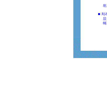
위
■ 처
요
해