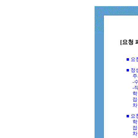
[요청 
■ 
■ 
주
-수
-
학
접
차
■ 요
학번
접속
차단