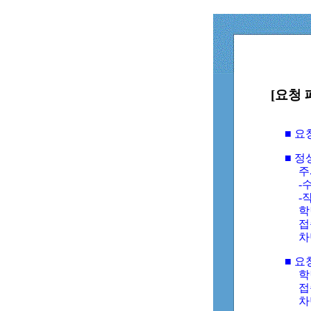
[요청 
■ 
■ 
주
-수
-
학
접
차
■ 요
학번
접속
차단