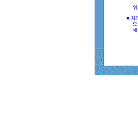
위
■ 처
요
해