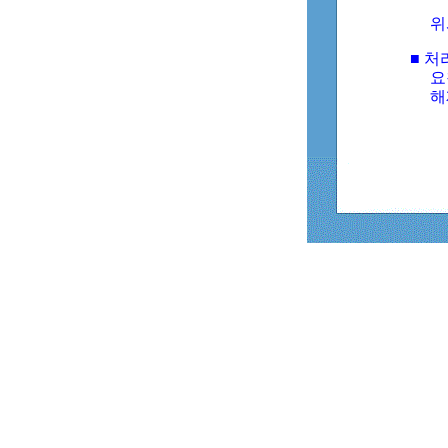
위
■ 처
요
해