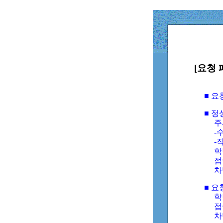
[요청 
■ 
■ 
주
-수
-
학
접
차
■ 요
학번
접속
차단